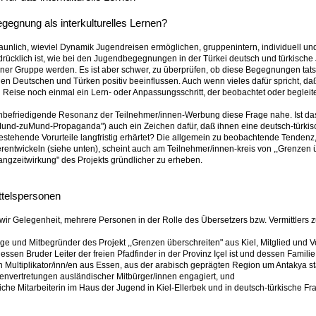
egegnung als interkulturelles Lernen?
taunlich, wieviel Dynamik Jugendreisen ermöglichen, gruppenintern, individuell u
drücklich ist, wie bei den Jugendbegegnungen in der Türkei deutsch und türkisc
einer Gruppe werden. Es ist aber schwer, zu überprüfen, ob diese Begegnungen ta
Deutschen und Türken positiv beeinflussen. Auch wenn vieles dafür spricht, daß 
 Reise noch einmal ein Lern- oder Anpassungsschritt, der beobachtet oder begleite
unbefriedigende Resonanz der Teilnehmer/innen-Werbung diese Frage nahe. Ist da
Mund-zuMund-Propaganda") auch ein Zeichen dafür, daß ihnen eine deutsch-türkis
stehende Vorurteile langfristig erhärtet? Die allgemein zu beobachtende Tendenz
rentwickeln (siehe unten), scheint auch am Teilnehmer/innen-kreis von ,,Grenzen
,Langzeitwirkung" des Projekts gründlicher zu erheben.
ittelspersonen
 wir Gelegenheit, mehrere Personen in der Rolle des Übersetzers bzw. Vermittlers z
oge und Mitbegründer des Projekt ,,Grenzen überschreiten" aus Kiel, Mitglied und 
ssen Bruder Leiter der freien Pfadfinder in der Provinz Içel ist und dessen Familie 
von Multiplikator/inn/en aus Essen, aus der arabisch geprägten Region um Antakya
envertretungen ausländischer Mitbürger/innen engagiert, und
che Mitarbeiterin im Haus der Jugend in Kiel-Ellerbek und in deutsch-türkische Fra
.