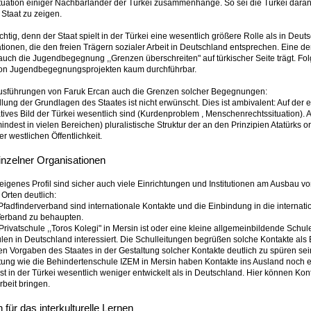
ituation einiger Nachbarländer der Türkei zusammenhänge. So sei die Türkei daran in
r Staat zu zeigen.
chtig, denn der Staat spielt in der Türkei eine wesentlich größere Rolle als in Deut
onen, die den freien Trägern sozialer Arbeit in Deutschland entsprechen. Eine de
auch die Jugendbegegnung ,,Grenzen überschreiten" auf türkischer Seite trägt. Folgl
von Jugendbegegnungsprojekten kaum durchführbar.
 Ausführungen von Faruk Ercan auch die Grenzen solcher Begegnungen:
ellung der Grundlagen des Staates ist nicht erwünscht. Dies ist ambivalent: Auf de
atives Bild der Türkei wesentlich sind (Kurdenproblem , Menschenrechtssituation). 
dest in vielen Bereichen) pluralistische Struktur der an den Prinzipien Atatürks or
r westlichen Öffentlichkeit.
inzelner Organisationen
eigenes Profil sind sicher auch viele Einrichtungen und Institutionen am Ausbau v
Orten deutlich:
fadfinderverband sind internationale Kontakte und die Einbindung in die internat
Verband zu behaupten.
e Privatschule ,,Toros Kolegi" in Mersin ist oder eine kleine allgemeinbildende Schul
len in Deutschland interessiert. Die Schulleitungen begrüßen solche Kontakte als 
en Vorgaben des Staates in der Gestaltung solcher Kontakte deutlich zu spüren sein
chtung wie die Behindertenschule IZEM in Mersin haben Kontakte ins Ausland noch
t in der Türkei wesentlich weniger entwickelt als in Deutschland. Hier können K
rbeit bringen.
 für das interkulturelle Lernen