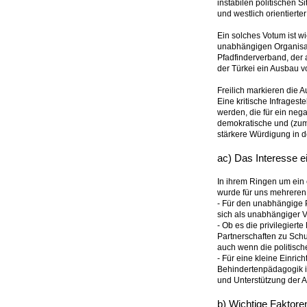
instabilen politischen S
und westlich orientierte
Ein solches Votum ist wi
unabhängigen Organisati
Pfadfinderverband, der 
der Türkei ein Ausbau 
Freilich markieren die
Eine kritische Infragest
werden, die für ein neg
demokratische und (zumin
stärkere Würdigung in de
ac) Das Interesse e
In ihrem Ringen um ein 
wurde für uns mehreren 
- Für den unabhängige P
sich als unabhängiger 
- Ob es die privilegiert
Partnerschaften zu Schu
auch wenn die politisch
- Für eine kleine Einri
Behindertenpädagogik is
und Unterstützung der A
b) Wichtige Faktoren