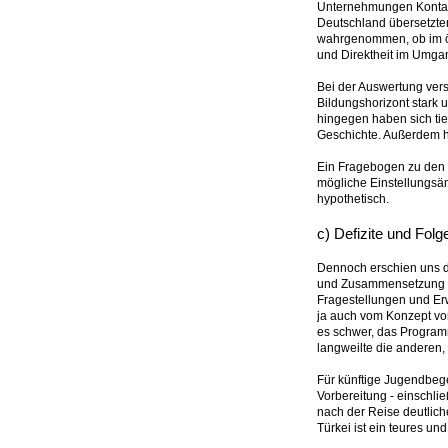
Unternehmungen Kontakte
Deutschland übersetzte
wahrgenommen, ob im öff
und Direktheit im Umga
Bei der Auswertung vers
Bildungshorizont stark 
hingegen haben sich tie
Geschichte. Außerdem 
Ein Fragebogen zu den 
mögliche Einstellungsä
hypothetisch.
c) Defizite und Folg
Dennoch erschien uns d
und Zusammensetzung de
Fragestellungen und Er
ja auch vom Konzept vo
es schwer, das Program
langweilte die anderen
Für künftige Jugendbege
Vorbereitung - einschli
nach der Reise deutlic
Türkei ist ein teures un