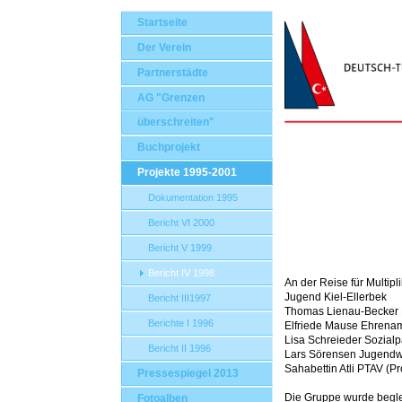
Startseite
Der Verein
Partnerstädte
AG "Grenzen
überschreiten"
Buchprojekt
Projekte 1995-2001
Dokumentation 1995
Bericht VI 2000
Bericht V 1999
Bericht IV 1998
An der Reise für Multip
Jugend Kiel-Ellerbek
Bericht III1997
Thomas Lienau-Becker 
Berichte I 1996
Elfriede Mause Ehrenam
Lisa Schreieder Sozial
Bericht II 1996
Lars Sörensen Jugendwa
Sahabettin Atli PTAV (Pr
Pressespiegel 2013
Die Gruppe wurde begleit
Fotoalben