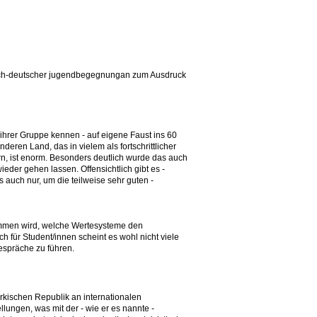
kisch-deutscher jugendbegegnungan zum Ausdruck
 ihrer Gruppe kennen - auf eigene Faust ins 60
en Land, das in vielem als fortschrittlicher
itern, ist enorm. Besonders deutlich wurde das auch
eder gehen lassen. Offensichtlich gibt es -
s auch nur, um die teilweise sehr guten -
ommen wird, welche Wertesysteme den
 für Student/innen scheint es wohl nicht viele
spräche zu führen.
türkischen Republik an internationalen
ungen, was mit der - wie er es nannte -