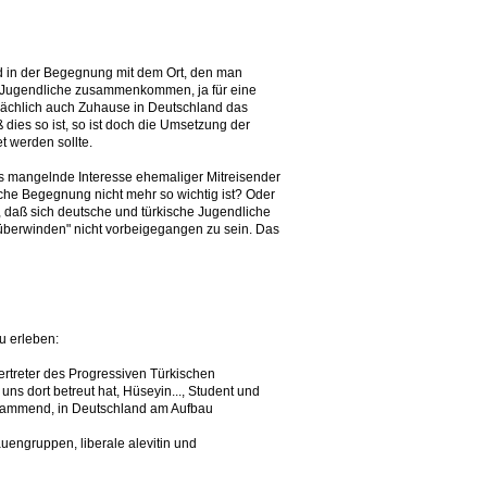
nd in der Begegnung mit dem Ort, den man
he Jugendliche zusammenkommen, ja für eine
tsächlich auch Zuhause in Deutschland das
dies so ist, so ist doch die Umsetzung der
t werden sollte.
s mangelnde Interesse ehemaliger Mitreisender
che Begegnung nicht mehr so wichtig ist? Oder
, daß sich deutsche und türkische Jugendliche
 überwinden" nicht vorbeigegangen zu sein. Das
u erleben:
Vertreter des Progressiven Türkischen
uns dort betreut hat, Hüseyin..., Student und
 stammend, in Deutschland am Aufbau
uengruppen, liberale alevitin und