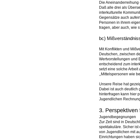
Die Aneinanderreihung d
Daß alle drei als Überse
interkulturelle Kommunik
Gegensätze auch aufeina
Personen in ihrem eigen
tragen, aber auch, wie s
bc) Mißverständnis
Mit Konflikten und Mißv
Deutschen, zwischen den
Wertvorstellungen und 
entscheidend zum interk
setzt eine solche Arbei
,,Mittelspersonen wie be
Unsere Reise hat gezeig
Dabei ist auch deutlich
hinterfragen kann hier 
Jugendlichen Rechnung t
3. Perspektiven
Jugendbegegnungen
Zur Zeit sind in Deutsc
spektakuläre. Sicher ist
von Jugendlichen mit aus
Einrichtungen haben sic