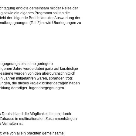
chtagung erfolgte gemeinsam mit der Reise der
 sowie ein eigenes Programm sollten die
eht der folgende Bericht aus der Auswertung der
endbegegnungen (Teil 2) sowie Überlegungen zu
dbegegnungsreise eine geringere
genen Jahre wurde dabei ganz auf kurzfristige
essierte wurden von den überdurchschnittlich
n Jahren mitgefahren waren, sprangen trotz
tungen, die dieses Projekt bisher getragen haben
wicklung derartiger Jugendbegegnungen
 Deutschland die Möglichkeit bieten, durch
ich Zuhause in multinationalen Zusammenhängen
Verhalten ist.
kt; wie von allein brachten gemeinsame