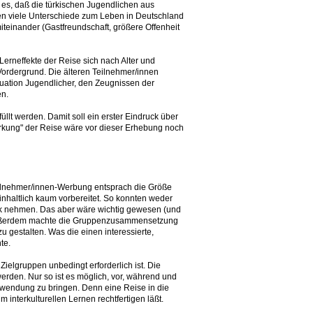
 es, daß die türkischen Jugendlichen aus
en viele Unterschiede zum Leben in Deutschland
teinander (Gastfreundschaft, größere Offenheit
erneffekte der Reise sich nach Alter und
Vordergrund. Die älteren Teilnehmer/innen
tuation Jugendlicher, den Zeugnissen der
en.
t werden. Damit soll ein erster Eindruck über
kung" der Reise wäre vor dieser Erhebung noch
Teilnehmer/innen-Werbung entsprach die Größe
haltlich kaum vorbereitet. So konnten weder
ick nehmen. Das aber wäre wichtig gewesen (und
s. Außerdem machte die Gruppenzusammensetzung
estalten. Was die einen interessierte,
te.
elgruppen unbedingt erforderlich ist. Die
erden. Nur so ist es möglich, vor, während und
nwendung zu bringen. Denn eine Reise in die
 interkulturellen Lernen rechtfertigen läßt.