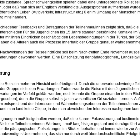
 zustande. Sprachschwierigkeiten spielten dabei eine untergeordnete Rolle; sei
n, oder daß man sich auf Englisch verständigte. Ausgesprochen aufmerksam wurd
entlichen Leben (Autoverkehr, Infrastruktur etc.) 0 er im Umgang der Menschen mi
ng miteinander).
chiedener Feedbacks und Befragungen der Teilnehmer/innen zeigte sich, daß die L
unterschieden Für die Jugendlichen bis 15 Jahre standen persönliche Kontakte im 
fer mit ihren Eindrücken beschäftigt: den Lebensbedingungen in der Türkei, der Si
haben die Älteren auch die Prozesse innerhalb der Gruppe genauer wahrgenomm
Nachwirkungen der Reiseeindrücke soll beim Nach-treffen Ende November ausgefüll
nderungen gewonnen werden. Eine Einschätzung der pädagogischen,, Langzeitwir
erung
ie Reise in mehrerer Hinsicht unbefriedigend. Durch die unerwartet schwierige 
r Gruppe nicht den Erwartungen. Zudem wurde die Reise mit den Jugendlichen in
wartungen im Vorfeld geklärt werden, noch konnte die Gruppe einander in den Bl
rgesehen), denn die Gruppe selbst ist ja ein wesentlicher Ort sozialen Lernen
m entsprechend der Interessen und Wahmehmungsebenen der Teilnehmer/innen zu g
, und man fand keine Clique, in der man abweichenden Interessen nachgehen konn
gnungen muß festgehalten werden, daß eine klarere Fokussierung auf bestimmte Zi
eßlich der Teilnehmer/innen-Werbung - muß langfristiger geplant und durchgeführt w
her die pädagogischen Zielsetzungen im Blick zu behalten und immer wieder zur A
d aufwendiges Unternehmen, das sich nur durch weit überdurchschnittliche Erfolge im