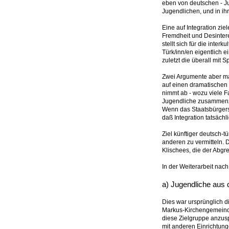
eben von deutschen - Ju
Jugendlichen, und in i
Eine auf Integration zi
Fremdheit und Desinter
stellt sich für die inte
Türk/inn/en eigentlich e
zuletzt die überall mit
Zwei Argumente aber mac
auf einen dramatischen
nimmt ab - wozu viele F
Jugendliche zusammenzuf
Wenn das Staatsbürgersch
daß Integration tatsächl
Ziel künftiger deutsch-
anderen zu vermitteln. 
Klischees, die der Abg
In der Weiterarbeit nach
a) Jugendliche aus 
Dies war ursprünglich di
Markus-Kirchengemeinde
diese Zielgruppe anzus
mit anderen Einrichtung