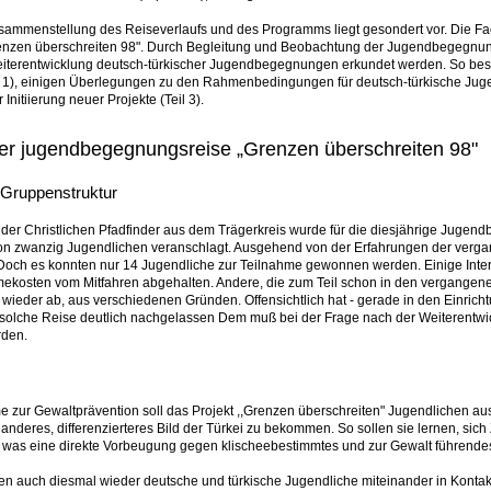
sammenstellung des Reiseverlaufs und des Programms liegt gesondert vor. Die Fa
nzen überschreiten 98". Durch Begleitung und Beobachtung der Jugendbegegnung
Weiterentwicklung deutsch-türkischer Jugendbegegnungen erkundet werden. So best
 1), einigen Überlegungen zu den Rahmenbedingungen für deutsch-türkische Jug
Initiierung neuer Projekte (Teil 3).
er jugendbegegnungsreise „Grenzen überschreiten 98"
 Gruppenstruktur
er Christlichen Pfadfinder aus dem Trägerkreis wurde für die diesjährige Jugen
on zwanzig Jugendlichen veranschlagt. Ausgehend von der Erfahrungen der vergan
Doch es konnten nur 14 Jugendliche zur Teilnahme gewonnen werden. Einige Inter
ekosten vom Mitfahren abgehalten. Andere, die zum Teil schon in den vergangene
 wieder ab, aus verschiedenen Gründen. Offensichtlich hat - gerade in den Einrich
ine solche Reise deutlich nachgelassen Dem muß bei der Frage nach der Weiterent
rden.
 zur Gewaltprävention soll das Projekt ,,Grenzen überschreiten" Jugendlichen aus
anderes, differenzierteres Bild der Türkei zu bekommen. So sollen sie lernen, s
 was eine direkte Vorbeugung gegen klischeebestimmtes und zur Gewalt führendes 
en auch diesmal wieder deutsche und türkische Jugendliche miteinander in Konta