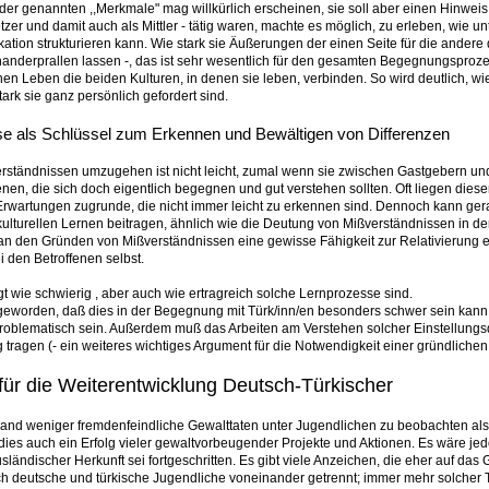
er genannten ,,Merkmale" mag willkürlich erscheinen, sie soll aber einen Hinweis
tzer und damit auch als Mittler - tätig waren, machte es möglich, zu erleben, wie un
ation strukturieren kann. Wie stark sie Äußerungen der einen Seite für die andere d
nderprallen lassen -, das ist sehr wesentlich für den gesamten Begegnungsprozeß.
en Leben die beiden Kulturen, in denen sie leben, verbinden. So wird deutlich, wie 
tark sie ganz persönlich gefordert sind.
se als Schlüssel zum Erkennen und Bewältigen von Differenzen
erständnissen umzugehen ist nicht leicht, zumal wenn sie zwischen Gastgebern un
en, die sich doch eigentlich begegnen und gut verstehen sollten. Oft liegen diese
Erwartungen zugrunde, die nicht immer leicht zu erkennen sind. Dennoch kann ger
ulturellen Lernen beitragen, ähnlich wie die Deutung von Mißverständnissen in der
t an den Gründen von Mißverständnissen eine gewisse Fähigkeit zur Relativierung 
i den Betroffenen selbst.
t wie schwierig , aber auch wie ertragreich solche Lernprozesse sind.
 geworden, daß dies in der Begegnung mit Türk/inn/en besonders schwer sein kann; 
problematisch sein. Außerdem muß das Arbeiten am Verstehen solcher Einstellungsd
ragen (- ein weiteres wichtiges Argument für die Notwendigkeit einer gründliche
 für die Weiterentwicklung Deutsch-Türkischer
hland weniger fremdenfeindliche Gewalttaten unter Jugendlichen zu beobachten al
 dies auch ein Erfolg vieler gewaltvorbeugender Projekte und Aktionen. Es wäre jedo
ländischer Herkunft sei fortgeschritten. Es gibt viele Anzeichen, die eher auf das 
h deutsche und türkische Jugendliche voneinander getrennt; immer mehr solcher T