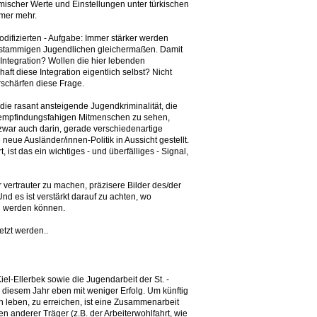
mischer Werte und Einstellungen unter türkischen
mmer mehr.
odifizierten - Aufgabe: Immer stärker werden
chstammigen Jugendlichen gleichermaßen. Damit
ch Integration? Wollen die hier lebenden
haft diese Integration eigentlich selbst? Nicht
rschärfen diese Frage.
die rasant ansteigende Jugendkriminalität, die
n empfindungsfahigen Mitmenschen zu sehen,
zwar auch darin, gerade verschiedenartige
ue Ausländer/innen-Politik in Aussicht gestellt.
ist das ein wichtiges - und überfälliges - Signal,
vertrauter zu machen, präzisere Bilder des/der
d es ist verstärkt darauf zu achten, wo
en werden können.
etzt werden..
iel-Ellerbek sowie die Jugendarbeit der St. -
diesem Jahr eben mit weniger Erfolg. Um künftig
 leben, zu erreichen, ist eine Zusammenarbeit
 anderer Träger (z.B. der Arbeiterwohlfahrt, wie